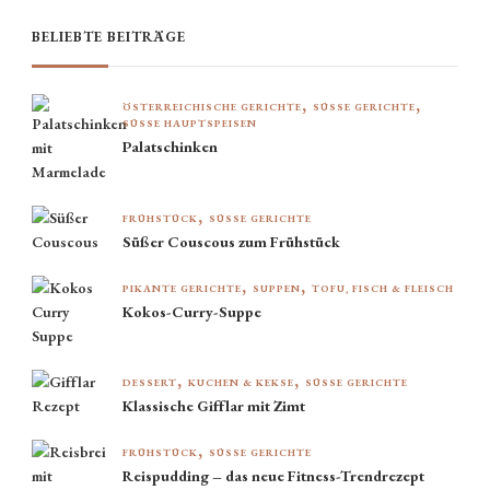
etwas?
BELIEBTE BEITRÄGE
ÖSTERREICHISCHE GERICHTE
SÜSSE GERICHTE
SÜSSE HAUPTSPEISEN
Palatschinken
FRÜHSTÜCK
SÜSSE GERICHTE
Süßer Couscous zum Frühstück
PIKANTE GERICHTE
SUPPEN
TOFU, FISCH & FLEISCH
Kokos-Curry-Suppe
DESSERT
KUCHEN & KEKSE
SÜSSE GERICHTE
Klassische Gifflar mit Zimt
FRÜHSTÜCK
SÜSSE GERICHTE
Reispudding – das neue Fitness-Trendrezept