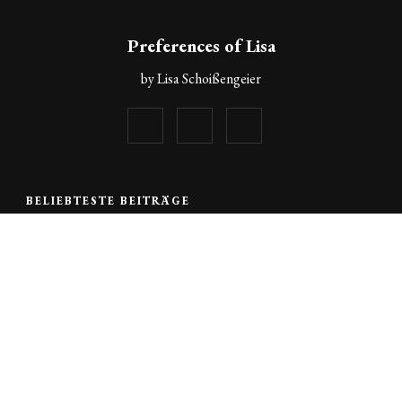
Preferences of Lisa
by Lisa Schoißengeier
BELIEBTESTE BEITRÄGE
ÖSTERREICHISCHE GERICHTE
SÜSSE GERICHTE
SÜSSE HAUPTSPEISEN
Palatschinken
51368 VIEWS
FRÜHSTÜCK
SÜSSE GERICHTE
Süßer Couscous zum Frühstück
11015 VIEWS