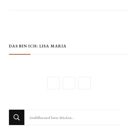
DAS BIN ICH: LISA MARIA
Suchst
du
nach