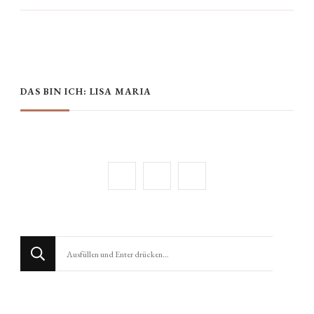
DAS BIN ICH: LISA MARIA
Suchst
du
nach
etwas?