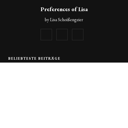
Preferences of Lisa
by Lisa Schoißengeier
BELIEBTESTE BEITRÄGE
ÖSTERREICHISCHE GERICHTE
SÜSSE GERICHTE
SÜSSE HAUPTSPEISEN
Palatschinken
51370 VIEWS
FRÜHSTÜCK
SÜSSE GERICHTE
Süßer Couscous zum Frühstück
11015 VIEWS
PIKANTE GERICHTE
SUPPEN
TOFU, FISCH & FLEISCH