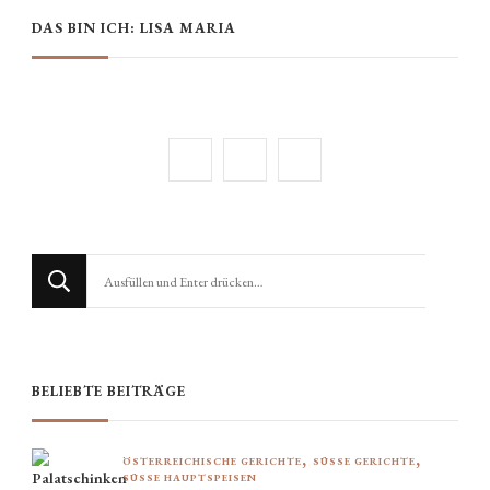
DAS BIN ICH: LISA MARIA
Suchst
du
nach
etwas?
BELIEBTE BEITRÄGE
ÖSTERREICHISCHE GERICHTE
SÜSSE GERICHTE
SÜSSE HAUPTSPEISEN