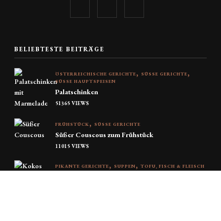
BELIEBTESTE BEITRÄGE
ÖSTERREICHISCHE GERICHTE
SÜSSE GERICHTE
SÜSSE HAUPTSPEISEN
Palatschinken
51365 VIEWS
FRÜHSTÜCK
SÜSSE GERICHTE
Süßer Couscous zum Frühstück
11015 VIEWS
PIKANTE GERICHTE
SUPPEN
TOFU, FISCH & FLEISCH
Kokos-Curry-Suppe
9562 VIEWS
DESSERT
KUCHEN & KEKSE
SÜSSE GERICHTE
Klassische Gifflar mit Zimt