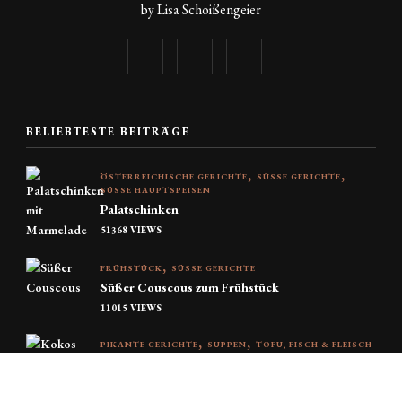
by Lisa Schoißengeier
BELIEBTESTE BEITRÄGE
ÖSTERREICHISCHE GERICHTE
SÜSSE GERICHTE
SÜSSE HAUPTSPEISEN
Palatschinken
51368 VIEWS
FRÜHSTÜCK
SÜSSE GERICHTE
Süßer Couscous zum Frühstück
11015 VIEWS
PIKANTE GERICHTE
SUPPEN
TOFU, FISCH & FLEISCH
Kokos-Curry-Suppe
9562 VIEWS