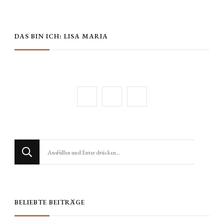
DAS BIN ICH: LISA MARIA
Suchst
du
nach
etwas?
BELIEBTE BEITRÄGE