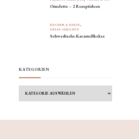
Omelette – 2 Rezeptideen
KUCHEN & KEKSE
SÜSSE GERICHTE
Schwedische Karamellkekse
KATEGORIEN
Kategorien