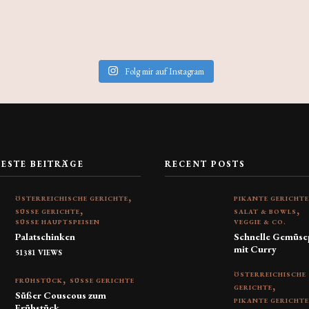
Folg mir auf Instagram
TESTE BEITRÄGE
RECENT POSTS
ÖSTERREICHISCHE GERICHTE
PIKANTE GERICHT
SÜSSE GERICHTE
SALAT & BOWLS
SÜSSE HAUPTSPEISEN
VEGGIE & CO.
Palatschinken
Schnelle Gemüse
mit Curry
51381 VIEWS
ÖSTERREICHISCHE
FRÜHSTÜCK
SÜSSE GERICHTE
GERICHTE
Süßer Couscous zum
PIKANTE GERICHT
Frühstück