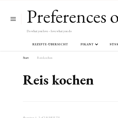
Preferences o
Do what you love – love what you do
REZEPTE-ÜBERSICHT
PIKANT
SÜSS
Start
Reis kochen
Reis kochen
Showing: 1 - 2 of 2 RESULTS