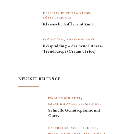
DESSERT
KUCHEN & KEKSE
SÜSSE GERICHTE
Klassische Gifflar mit Zimt
FRÜHSTÜCK
SÜSSE GERICHTE
Reispudding – das neue Fitness-
Trendrezept (Cream of rice)
NEUESTE BEITRÄGE
PIKANTE GERICHTE
SALAT & BOWLS
VEGGIE & CO.
Schnelle Gemüsepfanne mit
Curry
ÖSTERREICHISCHE GERICHTE
PIKANTE GERICHTE
VEGGIE & CO.