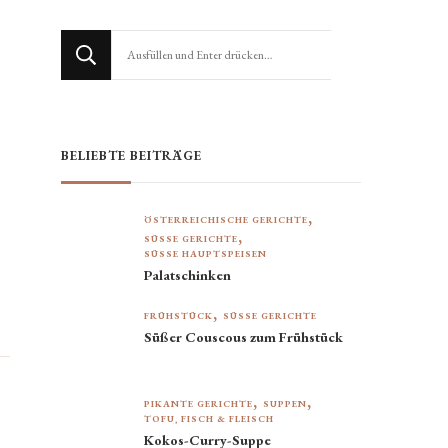
Suchst
du
nach
etwas?
BELIEBTE BEITRÄGE
ÖSTERREICHISCHE GERICHTE
SÜSSE GERICHTE
SÜSSE HAUPTSPEISEN
Palatschinken
FRÜHSTÜCK
SÜSSE GERICHTE
Süßer Couscous zum Frühstück
PIKANTE GERICHTE
SUPPEN
TOFU, FISCH & FLEISCH
Kokos-Curry-Suppe