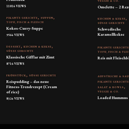
VEGGIE & CO.
11016 VIEWS
Omelette – 2 Rez
PIKANTE GERICHTE
SUPPEN
KUCHEN & KEKSE
TOFU, FISCH & FLEISCH
SÜSSE GERICHTE
Kokos-Curry-Suppe
Schwedische
Karamellkekse
9564 VIEWS
DESSERT
KUCHEN & KEKSE
PIKANTE GERICHT
SÜSSE GERICHTE
TOFU, FISCH & FLE
Klassische Gifflar mit Zimt
Reis mit Fleischb
8716 VIEWS
FRÜHSTÜCK
SÜSSE GERICHTE
AUFSTRICHE & SA
Reispudding – das neue
PIKANTE GERICHT
Fitness-Trendrezept (Cream
SALAT & BOWLS
of rice)
VEGGIE & CO.
Loaded Hummus
8324 VIEWS