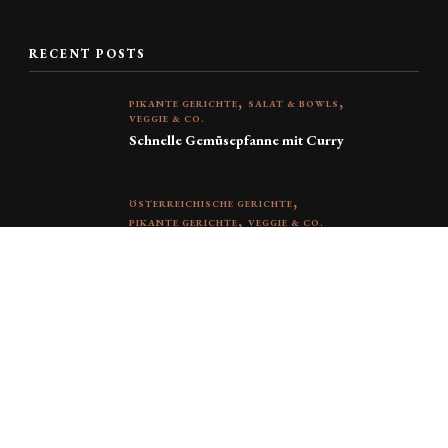
RECENT POSTS
PIKANTE GERICHTE
SALAT & BOWLS
VEGGIE & CO.
Schnelle Gemüsepfanne mit Curry
ÖSTERREICHISCHE GERICHTE
PIKANTE GERICHTE
VEGGIE & CO.
Omelette – 2 Rezeptideen
KUCHEN & KEKSE
SÜSSE GERICHTE
Schwedische Karamellkekse
PIKANTE GERICHTE
TOFU, FISCH & FLEISCH
Reis mit Fleischbällchen