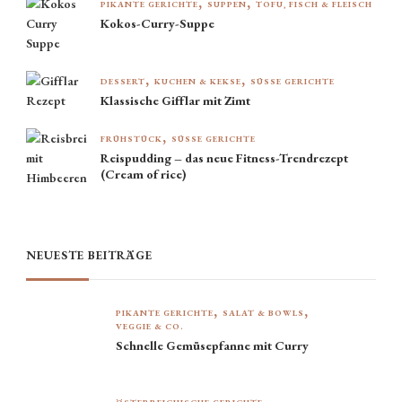
PIKANTE GERICHTE
SUPPEN
TOFU, FISCH & FLEISCH
Kokos-Curry-Suppe
DESSERT
KUCHEN & KEKSE
SÜSSE GERICHTE
Klassische Gifflar mit Zimt
FRÜHSTÜCK
SÜSSE GERICHTE
Reispudding – das neue Fitness-Trendrezept
(Cream of rice)
NEUESTE BEITRÄGE
PIKANTE GERICHTE
SALAT & BOWLS
VEGGIE & CO.
Schnelle Gemüsepfanne mit Curry