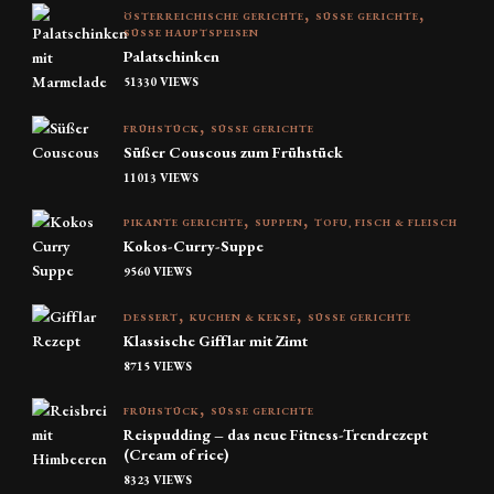
ÖSTERREICHISCHE GERICHTE
SÜSSE GERICHTE
SÜSSE HAUPTSPEISEN
Palatschinken
51330 VIEWS
FRÜHSTÜCK
SÜSSE GERICHTE
Süßer Couscous zum Frühstück
11013 VIEWS
PIKANTE GERICHTE
SUPPEN
TOFU, FISCH & FLEISCH
Kokos-Curry-Suppe
9560 VIEWS
DESSERT
KUCHEN & KEKSE
SÜSSE GERICHTE
Klassische Gifflar mit Zimt
8715 VIEWS
FRÜHSTÜCK
SÜSSE GERICHTE
Reispudding – das neue Fitness-Trendrezept
(Cream of rice)
8323 VIEWS