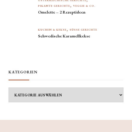
ÖSTERREICHISCHE GERICHTE
PIKANTE GERICHTE
VEGGIE & CO.
Omelette – 2 Rezeptideen
KUCHEN & KEKSE
SÜSSE GERICHTE
Schwedische Karamellkekse
KATEGORIEN
Kategorien