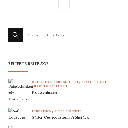
Suchst
du
nach
etwas?
BELIEBTE BEITRÄGE
ÖSTERREICHISCHE GERICHTE
SÜSSE GERICHTE
SÜSSE HAUPTSPEISEN
Palatschinken
FRÜHSTÜCK
SÜSSE GERICHTE
Süßer Couscous zum Frühstück