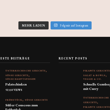
MEHR LADEN
Folg mir auf Instagram
TESTE BEITRÄGE
RECENT POSTS
ÖSTERREICHISCHE GERICHTE
PIKANTE GERICHT
SÜSSE GERICHTE
SALAT & BOWLS
SÜSSE HAUPTSPEISEN
VEGGIE & CO.
Palatschinken
Schnelle Gemüse
mit Curry
51330 VIEWS
ÖSTERREICHISCHE
FRÜHSTÜCK
SÜSSE GERICHTE
GERICHTE
Süßer Couscous zum
PIKANTE GERICHT
Frühstück