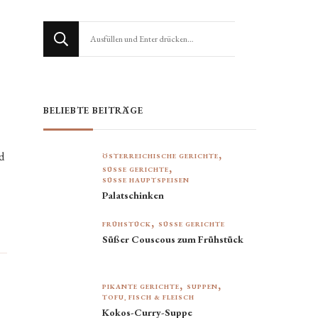
Suchst
du
nach
etwas?
BELIEBTE BEITRÄGE
d
ÖSTERREICHISCHE GERICHTE
SÜSSE GERICHTE
SÜSSE HAUPTSPEISEN
Palatschinken
FRÜHSTÜCK
SÜSSE GERICHTE
Süßer Couscous zum Frühstück
PIKANTE GERICHTE
SUPPEN
TOFU, FISCH & FLEISCH
Kokos-Curry-Suppe