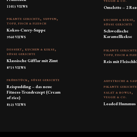
VEGGIE & CO.
11013 VIEWS
Omelette – 2 Rez
PIKANTE GERICHTE
SUPPEN
KUCHEN & KEKSE
TOFU, FISCH & FLEISCH
SÜSSE GERICHTE
Kokos-Curry-Suppe
Schwedische
Karamellkekse
9560 VIEWS
DESSERT
KUCHEN & KEKSE
PIKANTE GERICHT
SÜSSE GERICHTE
TOFU, FISCH & FLE
Klassische Gifflar mit Zimt
Reis mit Fleischb
8715 VIEWS
FRÜHSTÜCK
SÜSSE GERICHTE
AUFSTRICHE & SA
Reispudding – das neue
PIKANTE GERICHT
Fitness-Trendrezept (Cream
SALAT & BOWLS
of rice)
VEGGIE & CO.
Loaded Hummus
8323 VIEWS