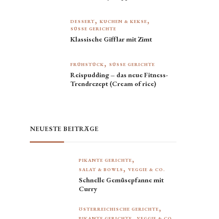
DESSERT
KUCHEN & KEKSE
SÜSSE GERICHTE
Klassische Gifflar mit Zimt
FRÜHSTÜCK
SÜSSE GERICHTE
Reispudding – das neue Fitness-
Trendrezept (Cream of rice)
NEUESTE BEITRÄGE
PIKANTE GERICHTE
SALAT & BOWLS
VEGGIE & CO.
Schnelle Gemüsepfanne mit
Curry
ÖSTERREICHISCHE GERICHTE
PIKANTE GERICHTE
VEGGIE & CO.