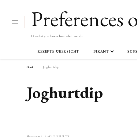
Preferences o
Do what you love – love what you do
REZEPTE-ÜBERSICHT
PIKANT
SÜSS
Start
Joghurtdip
Joghurtdip
Showing: 1 - 1 of 1 RESULTS