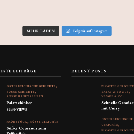
MEHR LADEN
Folg mir auf Instagram
TESTE BEITRÄGE
RECENT POSTS
ÖSTERREICHISCHE GERICHTE
PIKANTE GERICHT
SÜSSE GERICHTE
SALAT & BOWLS
SÜSSE HAUPTSPEISEN
VEGGIE & CO.
Palatschinken
Schnelle Gemüse
mit Curry
51350 VIEWS
ÖSTERREICHISCHE
FRÜHSTÜCK
SÜSSE GERICHTE
GERICHTE
Süßer Couscous zum
PIKANTE GERICHT
Frühstück