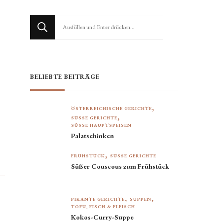
Suchst
du
nach
etwas?
BELIEBTE BEITRÄGE
ÖSTERREICHISCHE GERICHTE
SÜSSE GERICHTE
SÜSSE HAUPTSPEISEN
Palatschinken
FRÜHSTÜCK
SÜSSE GERICHTE
Süßer Couscous zum Frühstück
PIKANTE GERICHTE
SUPPEN
TOFU, FISCH & FLEISCH
Kokos-Curry-Suppe