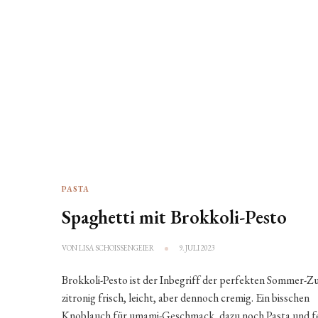
PASTA
Spaghetti mit Brokkoli-Pesto
VON
LISA SCHOISSENGEIER
9. JULI 2023
Brokkoli-Pesto ist der Inbegriff der perfekten Sommer-Zu
zitronig frisch, leicht, aber dennoch cremig. Ein bisschen
Knoblauch für umami-Geschmack, dazu noch Pasta und f