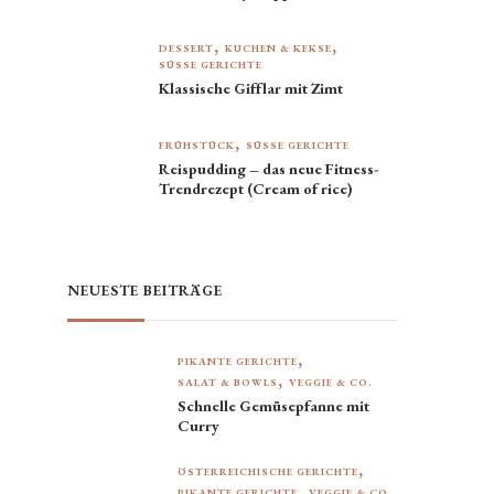
DESSERT
KUCHEN & KEKSE
SÜSSE GERICHTE
Klassische Gifflar mit Zimt
FRÜHSTÜCK
SÜSSE GERICHTE
Reispudding – das neue Fitness-
Trendrezept (Cream of rice)
NEUESTE BEITRÄGE
s
PIKANTE GERICHTE
SALAT & BOWLS
VEGGIE & CO.
Schnelle Gemüsepfanne mit
Curry
ÖSTERREICHISCHE GERICHTE
PIKANTE GERICHTE
VEGGIE & CO.