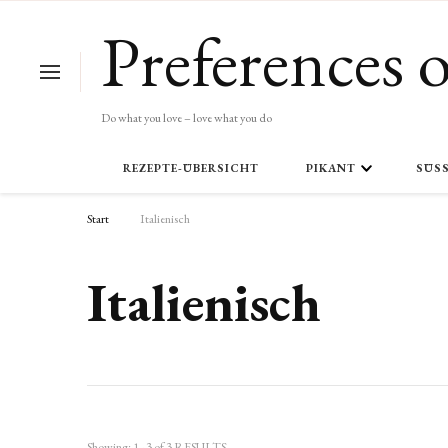
Preferences o
Do what you love – love what you do
REZEPTE-ÜBERSICHT
PIKANT
SÜSS
Start
Italienisch
Italienisch
Showing: 1 - 3 of 3 RESULTS