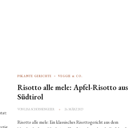
PIKANTE GERICHTE
VEGGIE & CO.
Risotto alle mele: Apfel-Risotto au
Südtirol
VON
LISA SCHOISSENGEIER
26. MÄRZ 2023
tat:
Risotto alle mele: Ein klassisches Risottogericht aus dem
ertig