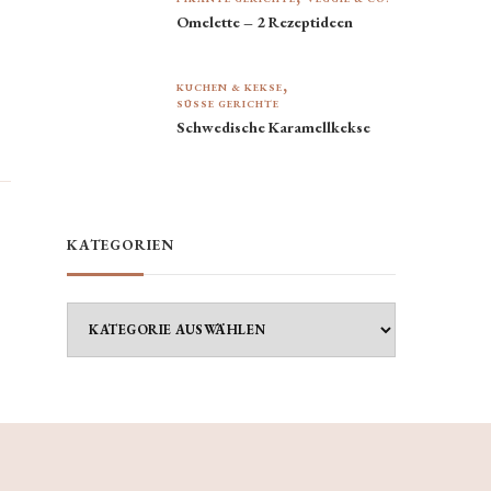
Omelette – 2 Rezeptideen
KUCHEN & KEKSE
SÜSSE GERICHTE
Schwedische Karamellkekse
KATEGORIEN
Kategorien