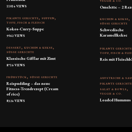
VEGGIE & CO.
11014 VIEWS
Omelette – 2 Rez
PIKANTE GERICHTE
SUPPEN
KUCHEN & KEKSE
TOFU, FISCH & FLEISCH
SÜSSE GERICHTE
Kokos-Curry-Suppe
Schwedische
Karamellkekse
9562 VIEWS
DESSERT
KUCHEN & KEKSE
PIKANTE GERICHT
SÜSSE GERICHTE
TOFU, FISCH & FLE
Klassische Gifflar mit Zimt
Reis mit Fleischb
8716 VIEWS
FRÜHSTÜCK
SÜSSE GERICHTE
AUFSTRICHE & SA
Reispudding – das neue
PIKANTE GERICHT
Fitness-Trendrezept (Cream
SALAT & BOWLS
of rice)
VEGGIE & CO.
Loaded Hummus
8324 VIEWS