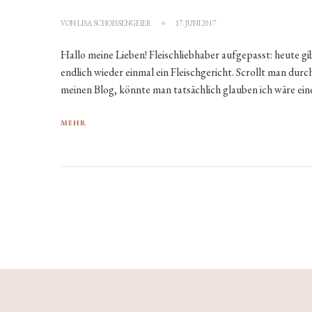
VON
LISA SCHOISSENGEIER
17. JUNI 2017
Hallo meine Lieben! Fleischliebhaber aufgepasst: heute gi
endlich wieder einmal ein Fleischgericht. Scrollt man durc
meinen Blog, könnte man tatsächlich glauben ich wäre ein
MEHR