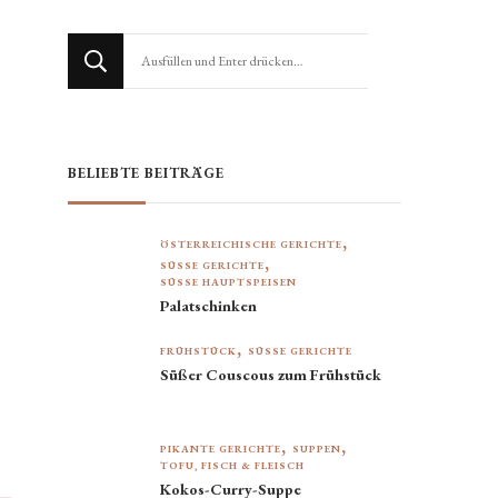
Suchst
du
nach
etwas?
BELIEBTE BEITRÄGE
ÖSTERREICHISCHE GERICHTE
SÜSSE GERICHTE
SÜSSE HAUPTSPEISEN
Palatschinken
FRÜHSTÜCK
SÜSSE GERICHTE
Süßer Couscous zum Frühstück
PIKANTE GERICHTE
SUPPEN
TOFU, FISCH & FLEISCH
Kokos-Curry-Suppe