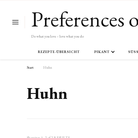
Preferences o
Do what you love – love what you do
REZEPTE-ÜBERSICHT
PIKANT
SÜSS
Start
Huhn
Huhn
Showing: 1 - 2 of 2 RESULTS