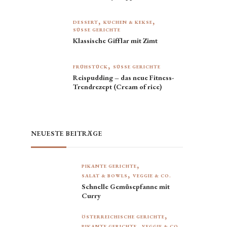
DESSERT
KUCHEN & KEKSE
SÜSSE GERICHTE
Klassische Gifflar mit Zimt
FRÜHSTÜCK
SÜSSE GERICHTE
Reispudding – das neue Fitness-
Trendrezept (Cream of rice)
NEUESTE BEITRÄGE
PIKANTE GERICHTE
SALAT & BOWLS
VEGGIE & CO.
Schnelle Gemüsepfanne mit
Curry
ÖSTERREICHISCHE GERICHTE
PIKANTE GERICHTE
VEGGIE & CO.