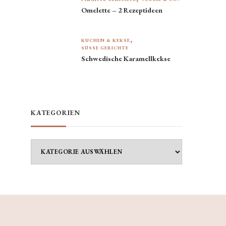
Omelette – 2 Rezeptideen
KUCHEN & KEKSE
SÜSSE GERICHTE
Schwedische Karamellkekse
KATEGORIEN
Kategorien