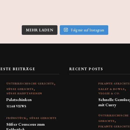
MEHR LADEN
Folg mir auf Instagram
TESTE BEITRÄGE
RECENT POSTS
ÖSTERREICHISCHE GERICHTE
PIKANTE GERICHT
SÜSSE GERICHTE
SALAT & BOWLS
SÜSSE HAUPTSPEISEN
VEGGIE & CO.
Palatschinken
Schnelle Gemüse
mit Curry
51368 VIEWS
ÖSTERREICHISCHE
FRÜHSTÜCK
SÜSSE GERICHTE
GERICHTE
Süßer Couscous zum
PIKANTE GERICHT
Frühstück