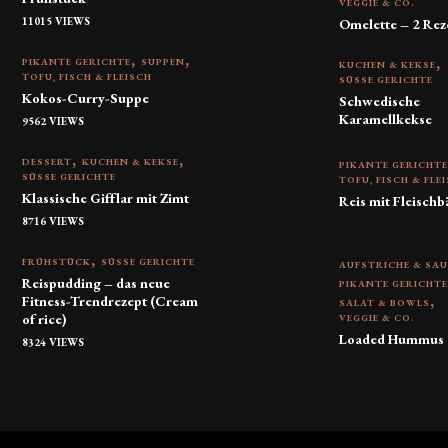
VEGGIE & CO.
11015 VIEWS
Omelette – 2 Rez
PIKANTE GERICHTE
SUPPEN
KUCHEN & KEKSE
TOFU, FISCH & FLEISCH
SÜSSE GERICHTE
Kokos-Curry-Suppe
Schwedische
Karamellkekse
9562 VIEWS
DESSERT
KUCHEN & KEKSE
PIKANTE GERICHT
SÜSSE GERICHTE
TOFU, FISCH & FLE
Klassische Gifflar mit Zimt
Reis mit Fleischb
8716 VIEWS
FRÜHSTÜCK
SÜSSE GERICHTE
AUFSTRICHE & SA
Reispudding – das neue
PIKANTE GERICHT
Fitness-Trendrezept (Cream
SALAT & BOWLS
of rice)
VEGGIE & CO.
Loaded Hummus
8324 VIEWS