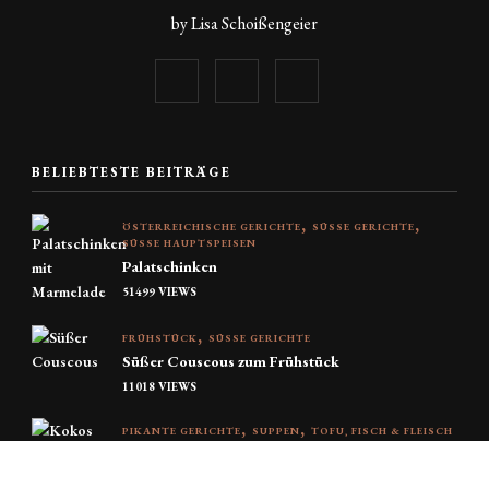
by Lisa Schoißengeier
BELIEBTESTE BEITRÄGE
ÖSTERREICHISCHE GERICHTE
SÜSSE GERICHTE
SÜSSE HAUPTSPEISEN
Palatschinken
51499 VIEWS
FRÜHSTÜCK
SÜSSE GERICHTE
Süßer Couscous zum Frühstück
11018 VIEWS
PIKANTE GERICHTE
SUPPEN
TOFU, FISCH & FLEISCH
Kokos-Curry-Suppe
9565 VIEWS