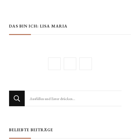
DAS BIN ICH: LISA MARIA
Suchst
du
nach
etwas?
BELIEBTE BEITRÄGE