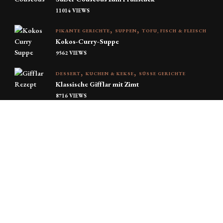
11014 VIEWS
PIKANTE GERICHTE
SUPPEN
TOFU, FISCH & FLEISCH
Kokos-Curry-Suppe
9562 VIEWS
DESSERT
KUCHEN & KEKSE
SÜSSE GERICHTE
Klassische Gifflar mit Zimt
8716 VIEWS
FRÜHSTÜCK
SÜSSE GERICHTE
Reispudding – das neue Fitness-Trendrezept
(Cream of rice)
8324 VIEWS
RECENT POSTS
PIKANTE GERICHTE
SALAT & BOWLS
VEGGIE & CO.