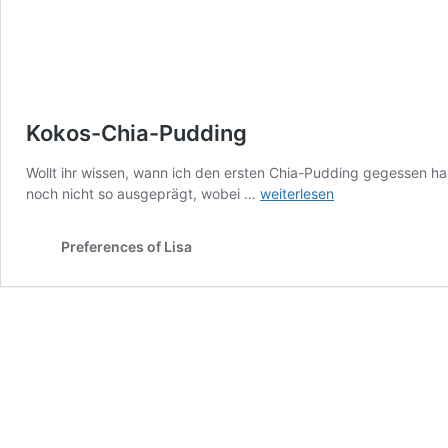
Kokos-Chia-Pudding
Wollt ihr wissen, wann ich den ersten Chia-Pudding gegessen h
Kokos-
noch nicht so ausgeprägt, wobei …
weiterlesen
Chia-
Pudding
Preferences of Lisa