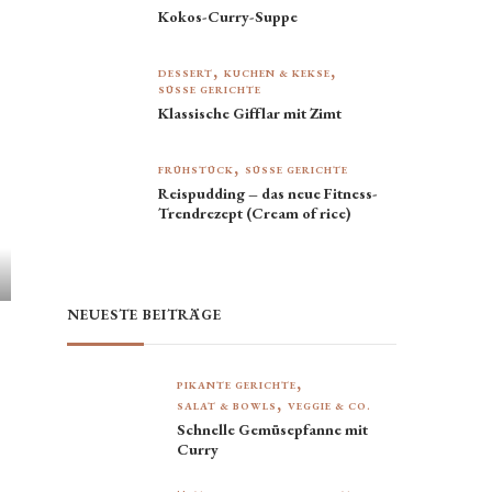
Kokos-Curry-Suppe
DESSERT
KUCHEN & KEKSE
SÜSSE GERICHTE
Klassische Gifflar mit Zimt
FRÜHSTÜCK
SÜSSE GERICHTE
Reispudding – das neue Fitness-
Trendrezept (Cream of rice)
NEUESTE BEITRÄGE
PIKANTE GERICHTE
SALAT & BOWLS
VEGGIE & CO.
Schnelle Gemüsepfanne mit
Curry