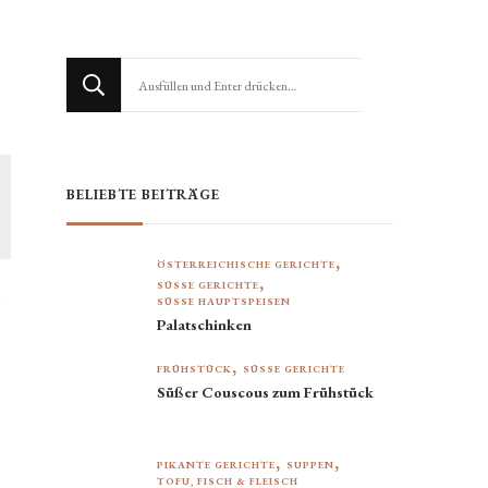
Suchst
du
nach
etwas?
BELIEBTE BEITRÄGE
ÖSTERREICHISCHE GERICHTE
SÜSSE GERICHTE
s
SÜSSE HAUPTSPEISEN
Palatschinken
FRÜHSTÜCK
SÜSSE GERICHTE
Süßer Couscous zum Frühstück
PIKANTE GERICHTE
SUPPEN
TOFU, FISCH & FLEISCH