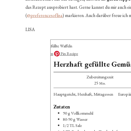
das Rezept ausprobiert hast. Gerne kannst du mir auch ei
(
@preferencesoflisa
) markieren. Auch darüber freue ich
LISA
Rezept drucken
Pin Recipe
Herzhaft gefüllte Gemü
Zubereitungszeit
Minuten
25
Min.
Hauptgericht, Herzhaft, Mittagessen
Europäi
Zutaten
90
g
Vollkornmehl
80-90
g
Wasser
1/2
TL
Salz