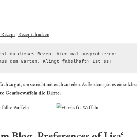
WAFFELN
MIT
GEMÜSE
u Rezept
-
Rezept drucken
est du dieses Rezept hier mal ausprobieren: 
aus dem Garten. Klingt fabelhaft? Ist es!
ach zu gut, um sie nicht mit euch zu teilen. Außerdem gibt es ein solche
lte Gemüsewaffeln die Dritte.
m Blog ‚Preferences of Lisa‘