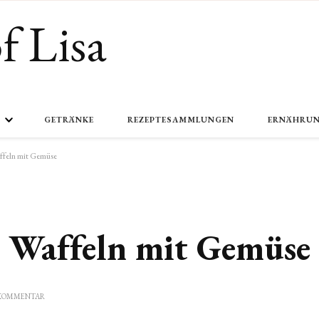
f Lisa
GETRÄNKE
REZEPTESAMMLUNGEN
ERNÄHRU
affeln mit Gemüse
e Waffeln mit Gemüse
ZU
N KOMMENTAR
HERZHAFT
GEFÜLLTE