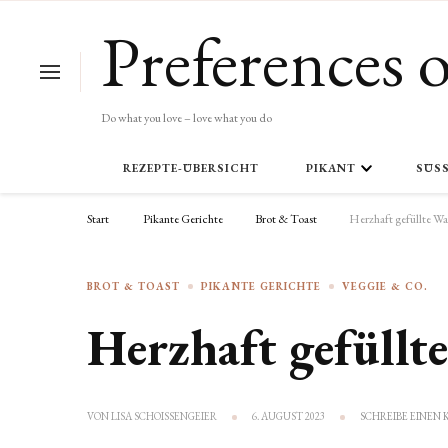
Preferences o
Do what you love – love what you do
REZEPTE-ÜBERSICHT
PIKANT
SÜSS
Start
Pikante Gerichte
Brot & Toast
Herzhaft gefüllte W
BROT & TOAST
PIKANTE GERICHTE
VEGGIE & CO.
Herzhaft gefüllt
VON
LISA SCHOISSENGEIER
6. AUGUST 2023
SCHREIBE EINE