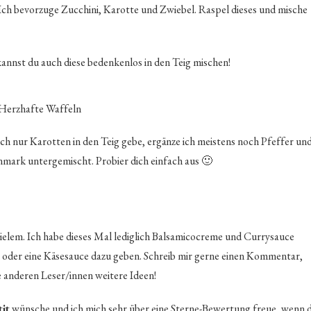
 Ich bevorzuge Zucchini, Karotte und Zwiebel. Raspel dieses und mische
annst du auch diese bedenkenlos in den Teig mischen!
ich nur Karotten in den Teig gebe, ergänze ich meistens noch Pfeffer un
nmark untergemischt. Probier dich einfach aus 🙂
ielem. Ich habe dieses Mal lediglich Balsamicocreme und Currysauce
 oder eine Käsesauce dazu geben. Schreib mir gerne einen Kommentar,
 anderen Leser/innen weitere Ideen!
it
wünsche und ich mich sehr über eine Sterne-Bewertung freue, wenn 